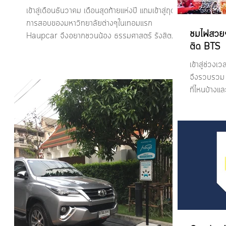
เข้าสู่เดือนธันวาคม เดือนสุดท้ายแห่งปี แถมเข้าสู่ฤดู
การสอบของมหาวิทยาลัยต่างๆในเทอมแรก
ชมไฟสวยๆส่
Haupcar จึงอยากชวนน้อง ธรรมศาสตร์ รังสิต
ติด BTS
ม.กรุงเทพ...
เข้าสู่ช่วงเวลา
จึงรวบรวม 5 
ที่ไหนบ้างแล