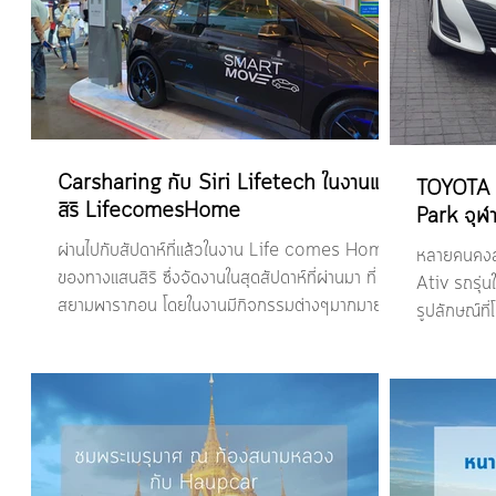
Carsharing กับ Siri Lifetech ในงานแสน
TOYOTA Ya
สิริ LifecomesHome
Park จุฬ
ผ่านไปกับสัปดาห์ที่แล้วในงาน Life comes Home
หลายคนคงสน
ของทางแสนสิริ ซึ่่งจัดงานในสุดสัปดาห์ที่่ผ่านมา ที่
Ativ รถรุ่น
สยามพารากอน โดยในงานมีกิจกรรมต่างๆมากมาย...
รูปลักษณ์ที