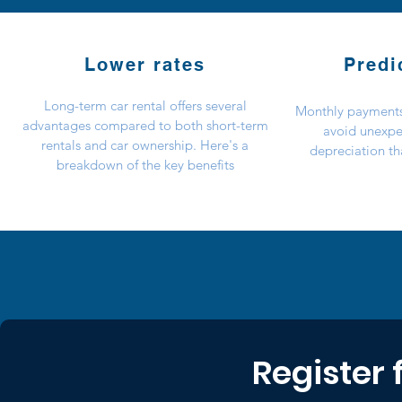
Lower rates
Predi
Long-term car rental offers several
Monthly payments
advantages compared to both short-term
avoid unexpe
rentals and car ownership. Here's a
depreciation th
breakdown of the key benefits
Register 