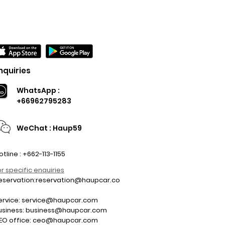
nquiries
WhatsApp :
+66962795283
WeChat : Haup59
otline : +662-113-1155
or specific enquiries
eservation:
reservation@haupcar.co
m
ervice:
service@haupcar.com
usiness:
business@haupcar.com
EO office:
ceo@haupcar.com