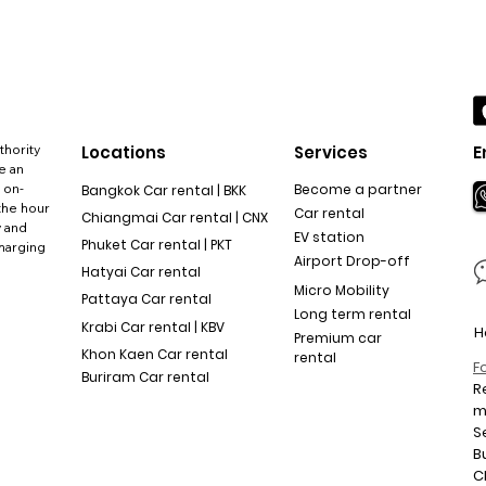
thority
Locations
Services
E
e an
 on-
Become a partner
Bangkok Car rental | BKK
the hour
Car rental
Chiangmai Car rental | CNX
y and
EV station
Phuket Car rental | PKT
charging
Airport Drop-off
Hatyai Car rental
Micro Mobility
Pattaya Car rental
Long term rental
Krabi Car rental | KBV
H
Premium car
Khon Kaen Car rental
rental
F
Buriram Car rental
R
S
B
C