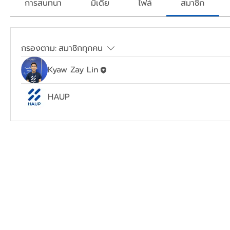
การสนทนา
มีเดีย
ไฟล์
สมาชิก
กรองตาม:
สมาชิกทุกคน
Kyaw Zay Lin
HAUP