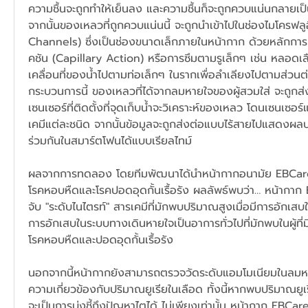
ความชื้นจะถูกทำให้เย็นลง และความชื้นก็จะถูกควบแน่นกลายเ
จากนั้นของเหลวที่ถูกควบแน่นนี้ จะถูกนำเข้าไปในช่องไมโครฟลูอ
Channels) ซึ่งเป็นช่องขนาดเล็กภายในหน้ากาก ด้วยหลักการที
คชัน (Capillary Action) หรือการซึมตามรูเล็กๆ เช่น หลอด
เคลื่อนที่ของน้ำไปตามท่อเล็กๆ ในรากเพื่อลำเลียงไปตามส่วน
กระบวนการนี้ ของเหลวที่ได้จากลมหายใจของผู้สวมใส่ จะถูกส่ง
เซนเซอร์ที่ติดตั้งที่จุดเก็บน้ำจะวิเคราะห์ของเหลว โดนเซนเซอ
เคมีแต่ละชนิด จากนั้นข้อมูลจะถูกส่งต่อแบบไร้สายไปแสดงผล
ร่วมกันในสมาร์ตโฟนได้แบบเรียลไทม์
ผลจากการทดลอง โดยทีมพัฒนาได้นำหน้ากากอนามัย EBCare 
โรคหอบหืดและโรคปอดอุดกั้นเรื้อรัง ผลลัพธ์พบว่า… หน้าก
จับ "ระดับไนไตรท์" สารเคมีที่มักพบปริมาณสูงเมื่อมีการอักเส
การอักเสบในระบบทางเดินหายใจเป็นอาการทั่วไปที่มักพบในผู้ที่
โรคหอบหืดและปอดอุดกั้นเรื้อรัง
นอกจากนี้หน้ากากยังสามารถตรวจวัดระดับแอมโมเนียมในลมหาย
ความเกี่ยวข้องกับปริมาณยูเรียในเลือด ทั้งนี้หากพบปริมาณยู
จะเป็นการบ่งชี้ถึงปัญหาไตได้ ไม่เพียงเท่านั้น หน้ากาก EBCa