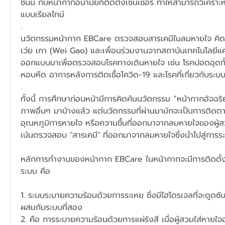
ชิ้นนี้ กับหน้ากากอนามัยที่ติดตั้งเซนเซอร์ ทำให้สามารถวิเครา
แบบเรียลไทม์
.
นวัตกรรมหน้ากาก EBCare ตรวจสอบสารเคมีในลมหายใจ คิดค
เว่ย เกา (Wei Gao) และเพื่อนร่วมงานจากสถาบันเทคโนโลยีแคล
ออกแบบมาเพื่อตรวจสอบโรคทางเดินหายใจ เช่น โรคปอดอุดกั้น
หอบหืด อาการหลังการติดเชื้อโควิด-19 และโรคที่เกี่ยวกับระบ
.
ทั้งนี้ การศึกษาก่อนหน้ามีการคิดค้นนวัตกรรม “หน้ากากอัจฉริย
ภาพอื่นๆ มาบ้างแล้ว แต่นวัตกรรมที่ผ่านมามักจะเป็นการติดต
อุณหภูมิการหายใจ หรือความชื้นที่ออกมาจากลมหายใจของผู้ส
เน้นตรวจสอบ "สารเคมี" ที่ออกมาจากลมหายใจซึ่งนำไปสู่การร
หลักการทำงานของหน้ากาก EBCare ในหน้ากากจะมีการติดตั้
ระบบ คือ 
1. ระบบระบายความร้อนด้วยการระเหย ซึ่งมีไฮโดรเจลที่จะดูดซั
ผสมกับระบบที่สอง
2. คือ การระบายความร้อนด้วยการแผ่รังสี เมื่อผู้สวมใส่หายใจ