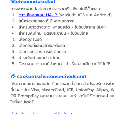
วิธีเช่ารถยนต์ผ่านฮ้อป
การเช่ารถผ่านฮ้อปสะดวกและรวดเร็วเพียงไม่กี่ขั้นตอน
ดาวน์โหลดแอป HAUP 
(รองรับทั้ง iOS และ Android) 
สมัครสมาชิกและอัปโหลดเอกสาร: 
สำหรับชาวต่างชาติ: พาสปอร์ต + ใบขับขี่สากล (IDP)
สำหรับคนไทย: บัตรประชาชน + ใบขับขี่ไทย
เลือกจุดรับรถ
เลือกวันที่และเวลารับ-คืนรถ
เลือกรถที่ต้องการใช้เดินทาง
ชำระเงินผ่านแอปฯ ได้เลย
รับรถจากจุดจอดที่กำหนด แล้วเริ่มออกเดินทางได้ทันที!
💳 รองรับการชำระเงินระหว่างประเทศ
เพื่อความสะดวกของนักเดินทางจากทั่วโลก ฮ้อปรองรับการชำ
ที่ปลอดภัย: Visa, MasterCard, JCB, UnionPay, Alipay, 
QR PromptPay คุณสามารถจองและชำระเงินได้โดยตรงผ่านแอ
ไปที่เคาน์เตอร์