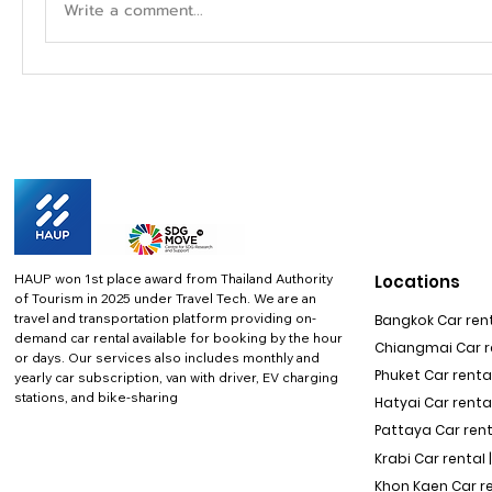
Write a comment...
HAUP won 1st place award from Thailand Authority
Locations
of Tourism in 2025 under Travel Tech.
We are an
travel and transportation platform providing on-
Bangkok Car rent
demand car rental available for booking by the hour
Chiangmai Car re
or days. Our services also includes monthly and
Phuket Car rental
yearly car subscription, van with driver, EV charging
stations, and bike-sharing
Hatyai Car renta
Pattaya Car rent
Krabi Car rental 
Khon Kaen Car r