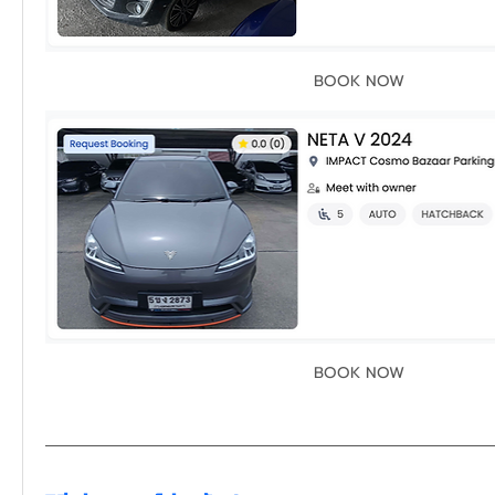
BOOK NOW
BOOK NOW