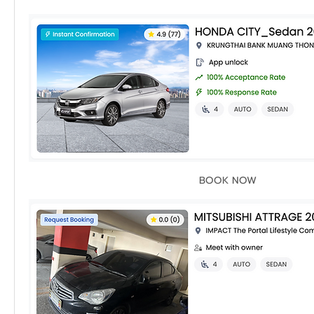
BOOK NOW