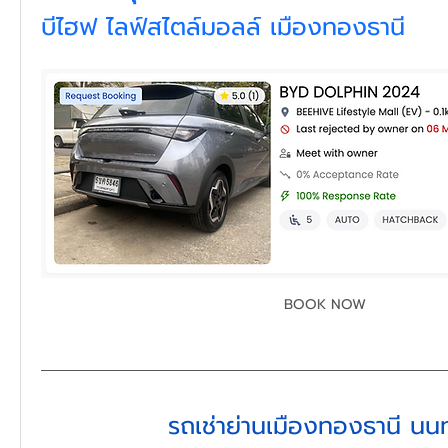
บีไฮฟ ไลฟ์สไตล์มอลล์ เมืองทองธานี
BOOK NOW
รถเช่าย่านเมืองทองธานี นนท