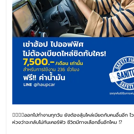
🤦‍♂️🤦‍♀️ออกไปทำงานทุกวัน ยังต้องลุ้นไหล่เบียดกับคนอื่นอีก ไ
ห่วงว่าจะกลับไม่ทันเคอร์ฟิว ชีวิตมีทางเลือกอื่นอีกไหม ⁉️