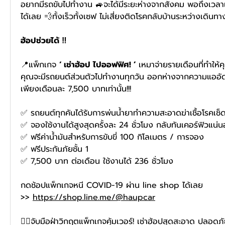
อยากมีรถขับไปทำงาน 🚙จะได้มีระยะห่างจากสังคม พอถึงเวลาเ
ได้เลย 💨ทั้งเร็วทั้งเซฟ ไม่เสี่ยงติดโรคกลับบ้านระหว่างเดินทา
ฮ้อปช่วยได้ ‼
📍แพ็กเกจ 
‘ เช่าฮ้อป ไปออฟฟิศ! ’ 
เหมาจ่ายรายเดือนที่ทำให้ค
คุณจะมีรถยนต์ส่วนตัวไปทำงานทุกวัน ออกห่างจากความแออัด
เพียงเดือนละ 7,500 บาทเท่านั้น!!! 
✅ รถยนต์ทุกคันได้รับการพ่นน้ำยาทำความสะอาดฆ่าเชื้อโรคเช็
✅ จองใช้งานได้สูงสุดครั้งละ 24 ชั่วโมง กลับทันเคอร์ฟิวแน่
✅ ฟรีค่าน้ำมันสำหรับการขับขี่ 100 กิโลเมตร / การจอง
✅ ฟรีประกันภัยชั้น 1 
✅ 7,500 บาท ต่อเดือน ใช้งานได้ 236 ชั่วโมง 
กดช้อปแพ็กเกจหนี COVID-19 ผ่าน line shop ได้เลย
>> 
https://shop.line.me/@haupcar
✌🏻จับมือฝ่าวิกฤตแพ็กเกจคุ้มเวอร์! เช่าฮ้อปสุดสะอาด ปลอดภั