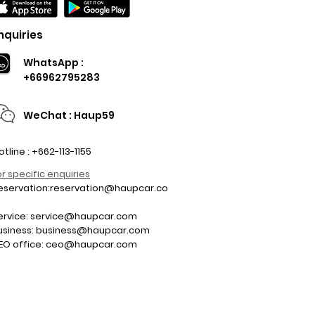
nquiries
WhatsApp :
+66962795283
WeChat : Haup59
otline : +662-113-1155
or specific enquiries
eservation:
reservation@haupcar.co
m
ervice:
service@haupcar.com
usiness:
business@haupcar.com
EO office:
ceo@haupcar.com