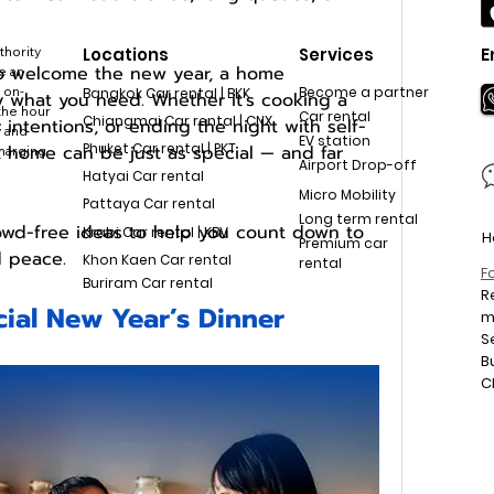
thority
Locations
Services
E
to welcome the new year, a home 
e an
 on-
Become a partner
Bangkok Car rental | BKK
what you need. Whether it’s cooking a 
the hour
Car rental
Chiangmai Car rental | CNX
 intentions, or ending the night with self-
y and
EV station
Phuket Car rental | PKT
t home can be just as special — and far 
charging
Airport Drop-off
Hatyai Car rental
Micro Mobility
Pattaya Car rental
Long term rental
rowd-free ideas to help you count down to 
Krabi Car rental | KBV
H
Premium car
d peace.
Khon Kaen Car rental
rental
F
Buriram Car rental
R
ial New Year’s Dinner
S
B
C