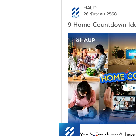
HAUP
26 ธันวาคม 2568
9 Home Countdown Idea
New Year’s Eve doesn’t have