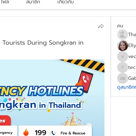
ไฟล์
สมาชิก
เกี่ยวกับ
คน
 Tourists During Songkran in
Ell
ve
vecig9
tec
technic
Gab
Gabriel
ดูสมาชิก