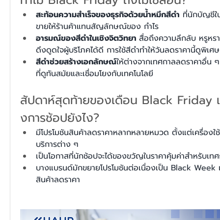
สะท้อนความสำเร็จของธุรกิจด้วยน้ำหมึกสีดำ
 ที่นักบัญชี
ขายให้ร้านค้าแทนสัญลักษณ์ของ กำไร 
อารมณ์ของสีดำในเชิงจิตวิทยา 
สื่อถึงความลึกลับ หรูหร
ดึงดูดใจผู้บริโภคได้ดี การใช้สีดำทำให้วันลดราคานี้ดูพิเศ
สีดำช่วยสร้างเอกลักษณ์
ให้ต่างจากเทศกาลลดราคาอื่น 
ที่ดูทันสมัยและเชื่อมโยงกับเทคโนโลยี
สัปดาห์สุดท้ายของเดือน Black Friday 
งการช้อปยังไง?  
มีโปรโมชันสินค้าลดราคาหลากหลายหมวด ตั้งแต่เครื่องใช้
บริการต่าง ๆ  
เป็นโอกาสที่นักช้อปจะได้ของขวัญในราคาคุ้มค่าสำหรับเท
บางแบรนด์มักขยายโปรโมชันต่อเนื่องเป็น Black Week เพ
สินค้าลดราคา  