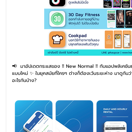
📢  มาอัปเดตกระแสของ ‼ New Normal ‼ กับแอปพลิเคชันยอด
แบบใหม่ ✨ ในยุคสมัยที่ใครๆ ต่างก็ต้องเว้นระยะห่าง มาดูกันว่า
อะไรกันบ้าง?