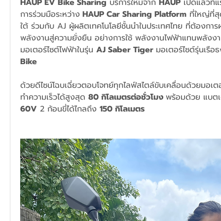
HAUP EV Bike Sharing
 บริการใหม่จาก 
HAUP
 เปิดแล้วที่แ
การร่วมมือระหว่าง
 HAUP Car Sharing Platform
 ที่ใหญ่ที
ใต้ ร่วมกับ AJ ผู้ผลิตเทคโนโลยีชั้นนำในประเทศไทย ที่ต้องก
พลังงานสู่ความยั่งยืน อย่างการใช้ พลังงานไฟฟ้าแทนพลังงา
มอเตอร์ไซต์ไฟฟ้าในรุ่น 
AJ Saber Tiger 
มอเตอร์ไซต์รุ่นเรื
Bike
ด้วยดีไซน์โฉบเฉี่ยวตอบโจทย์ทุกไลฟ์สไตล์ขับเคลื่อนด้วยมอเต
ทำความเร็วได้สูงสุด 
80 กิโลเมตรต่อชั่วโมง 
60V
 2 ก้อนขี่ได้ไกลถึง 
150 กิโลเมตร 