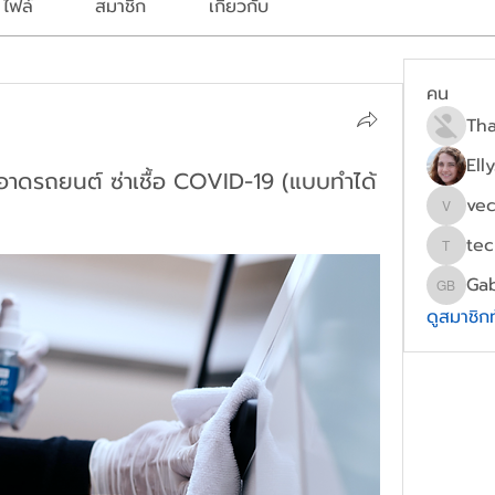
ไฟล์
สมาชิก
เกี่ยวกับ
คน
Ell
ะอาดรถยนต์ ซ่าเชื้อ COVID-19 (แบบทำได้
ve
vecig9
tec
technic
Gab
Gabriel
ดูสมาชิก