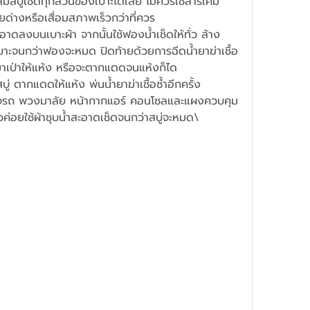
มสบู่เช็ดทุกส่วนของเบาะได้เลย ไม่ควรใช้สารเคมี
ยด่างหรือเสื่อมสภาพเร็วกว่าที่ควร  
ดลงบนเบาะผ้า จากนั้นใช้ฟองน้ำเช็ดให้ทั่ว ล้าง
าะจนกว่าฟองจะหมด ปิดท้ายด้วยการฉีดน้ำยาฆ่าเชื้อ
าเป่าให้แห้ง หรือจะตากแดดจนแห้งก็ได  
ู่ ตากแดดให้แห้ง พ่นน้ำยาฆ่าเชื้อซ้ำอีกครั้ง  
จรถ พวงมาลัย หน้ากากแอร์ คอนโซลและแผงควบคุม
้วค่อยใช้ผ้าชุบน้ำสะอาดเช็ดจนกว่าสบู่จะหมด\