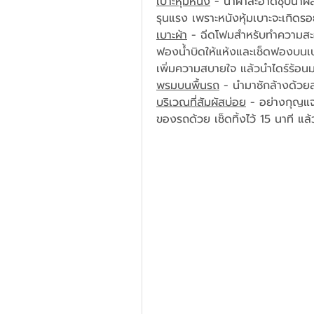
เบาะหุ้มหนัง
 - นำผ้าสะอาดชุบน้ำผส
รุนแรง เพราะหนังหุ้มเบาะจะเกิดรอ
เบาะผ้า
 - ฉีดโฟมสำหรับทำความสะอา
ฟองน้ำบิดให้แห้งและเช็ดฟองบนเบ
เพิ่มความสบายใจ แล้วนำไดร์ร้อนม
พรมบนพื้นรถ
 - นำมาซักล้างด้วยสบ
บริเวณที่สัมผัสบ่อย
 - อย่างกุญแ
ของรถด้วย เช็ดทิ้งไว้ 15 นาที แล