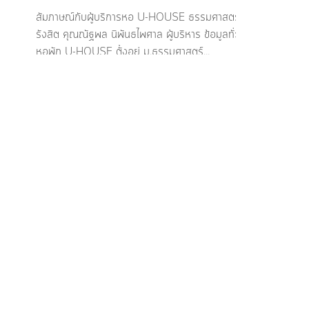
สัมภาษณ์กับผู้บริการหอ U-HOUSE ธรรมศาสตร์
รังสิต คุณณัฐพล นิพันธไพศาล ผู้บริหาร ข้อมูลทั่วไป
หอพัก U-HOUSE ตั้งอยู่ ม.ธรรมศาสตร์...