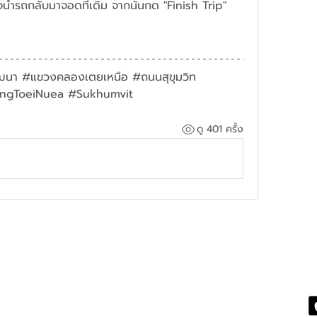
็จนำรถกลับมาจอดที่เดิม จากนั้นกด "Finish Trip" 
ฒนา #แขวงคลองเตยเหนือ #ถนนสุขุมวิท  
ngToeiNuea #Sukhumvit
ดู 401 ครั้ง