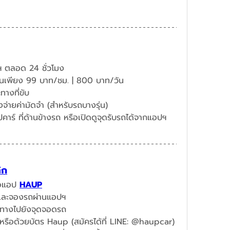
 ตลอด 24 ชั่วโมง
ต้นเพียง 99 บาท/ชม. | 800 บาท/วัน
างที่ขับ
จ่ายค่ามัดจำ (สำหรับรถบางรุ่น)
ขับฮ้อปง่ายๆ สังเกตโลโก้ฮ้อปคาร์ ที่ด้านข้างรถ หรือเปิดดูจุดรับรถได้จากแอปฯ    
ิก
ือแอป 
HAUP
นและจองรถผ่านแอปฯ​
ินทางไปยังจุดจอดรถ
หรือด้วยบัตร Haup (สมัครได้ที่ LINE: @haupcar)