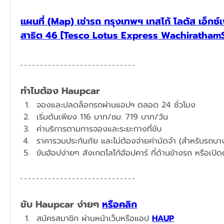
แผนที่ (Map) เช่ารถ กรุงเทพฯ เทสโก้ โลตัส เอ็ก
สาธิต 46 [Tesco Lotus Express WachirathamS
ทำไมต้อง Haupcar
จองและปลดล็อกรถผ่านแอปฯ ตลอด 24 ชั่วโมง
​เริ่มต้นเพียง 116 บาท/ชม. 719 บาท/วัน
ค่าบริการตามการจองและระยะทางที่ขับ
ราคารวมประกันภัย และไม่ต้องจ่ายค่ามัดจำ (สำหรับรถบางร
ขับฮ้อปง่ายๆ สังเกตโลโก้ฮ้อปคาร์ ที่ด้านข้างรถ หรือเปิ
ขับ Haupcar ง่ายๆ 
หรือคลิก
สมัครสมาชิก ผ่านหน้าเว็บหรือแอป 
HAUP