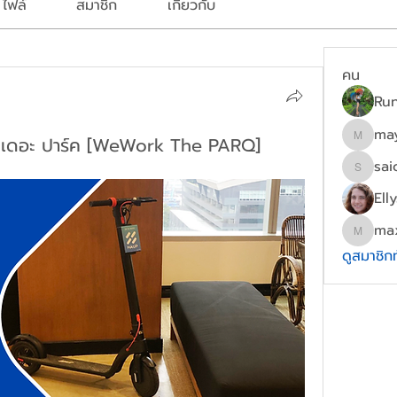
ไฟล์
สมาชิก
เกี่ยวกับ
คน
Ru
ma
ิร์ค เดอะ ปาร์ค [WeWork The PARQ]
mayydg
sai
saichon
Ell
ma
maxwel
ดูสมาชิก