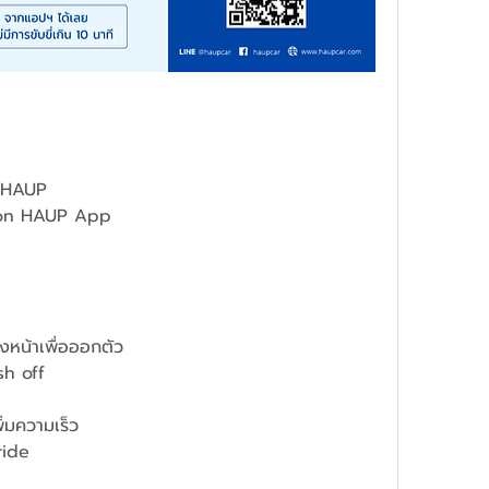
ฯ HAUP
r on HAUP App
้างหน้าเพื่อออกตัว
sh off
พิ่มความเร็ว
ride