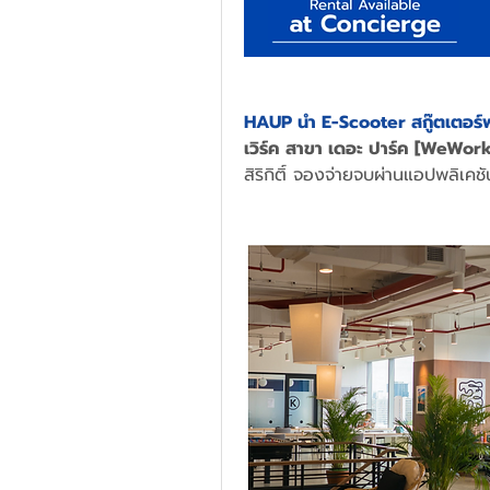
HAUP นำ E-Scooter สกู๊ตเตอร์
เวิร์ค สาขา เดอะ ปาร์ค [WeWor
สิริกิติ์ จองจ่ายจบผ่านแอปพลิเค