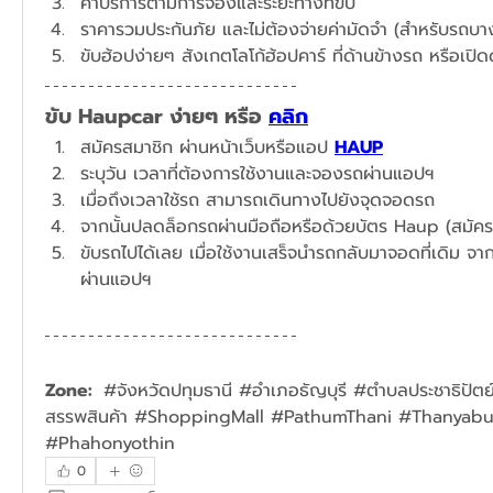
ค่าบริการตามการจองและระยะทางที่ขับ
ราคารวมประกันภัย และไม่ต้องจ่ายค่ามัดจำ (สำหรับรถบางร
ขับฮ้อปง่ายๆ สังเกตโลโก้ฮ้อปคาร์ ที่ด้านข้างรถ หรือเปิ
ขับ Haupcar ง่ายๆ หรือ 
คลิก
สมัครสมาชิก ผ่านหน้าเว็บหรือแอป 
HAUP
ระบุวัน เวลาที่ต้องการใช้งานและจองรถผ่านแอปฯ​
เมื่อถึงเวลาใช้รถ สามารถเดินทางไปยังจุดจอดรถ
จากนั้นปลดล็อกรถผ่านมือถือหรือด้วยบัตร Haup (สมัคร
ขับรถไปได้เลย เมื่อใช้งานเสร็จนำรถกลับมาจอดที่เดิม จาก
ผ่านแอปฯ
Zone:  
#จังหวัดปทุมธานี #อำเภอธัญบุรี #ตำบลประชาธิปัต
สรรพสินค้า 
#ShoppingMall #
PathumThani #Thanyabur
#Phahonyothin
0