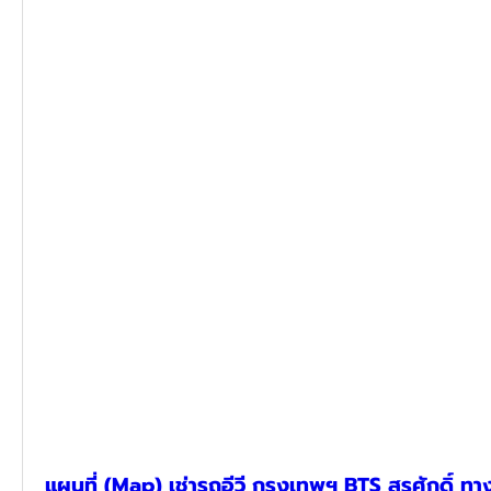
แผนที่ (Map) เช่ารถอีวี กรุงเทพฯ BTS สุรศักดิ์ ท