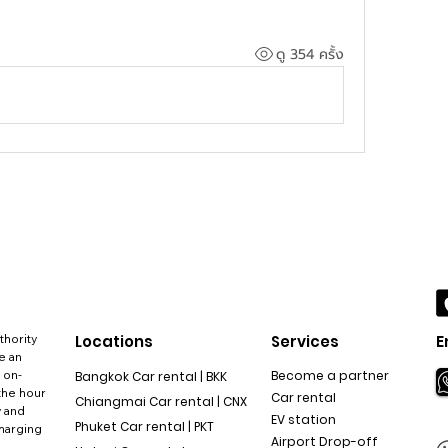
ดู 354 ครั้ง
thority
Locations
Services
E
e an
 on-
Become a partner
Bangkok Car rental | BKK
the hour
Car rental
Chiangmai Car rental | CNX
y and
EV station
Phuket Car rental | PKT
charging
Airport Drop-off