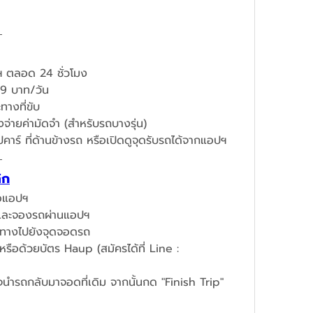
 ตลอด 24 ชั่วโมง
719 บาท/วัน
างที่ขับ
จ่ายค่ามัดจำ (สำหรับรถบางรุ่น)
ปคาร์ ที่ด้านข้างรถ หรือเปิดดูจุดรับรถได้จากแอปฯ
ิก
ือแอปฯ
นและจองรถผ่านแอปฯ​
ินทางไปยังจุดจอดรถ
รือด้วยบัตร Haup (สมัครได้ที่ Line : 
็จนำรถกลับมาจอดที่เดิม จากนั้นกด "Finish Trip" 