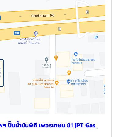
พฯ ปั๊มน้ำมันพีที เพชรเกษม 81 [PT Gas 