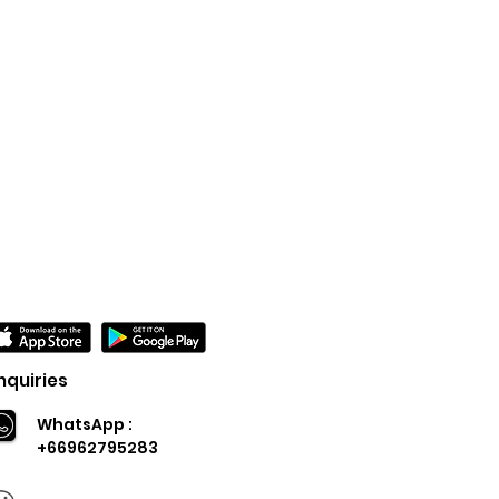
nquiries
WhatsApp :
+66962795283