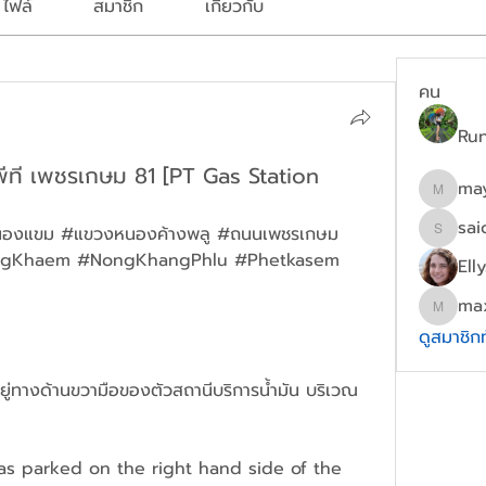
ไฟล์
สมาชิก
เกี่ยวกับ
คน
Ru
นพีที เพชรเกษม 81 [PT Gas Station
ma
mayydg
sai
หนองแขม #แขวงหนองค้างพลู #ถนนเพชรเกษม 
saichon
#NongKhaem #NongKhangPhlu #Phetkasem 
Ell
ma
maxwel
ดูสมาชิก
ู่ทางด้านขวามือของตัวสถานีบริการน้ำมัน บริเวณ
as parked on the right hand side of the 