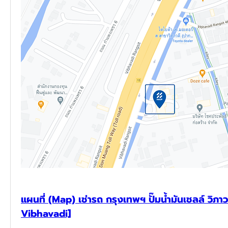
แผนที่ (Map) เช่ารถ กรุงเทพฯ ปั๊มน้ำมันเชลล์ วิภาวด
Vibhavadi]