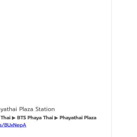
yathai Plaza Station
 Thai 
▶︎
 BTS Phaya Thai 
▶︎
 Phayathai Plaza
gs/BUxNepA