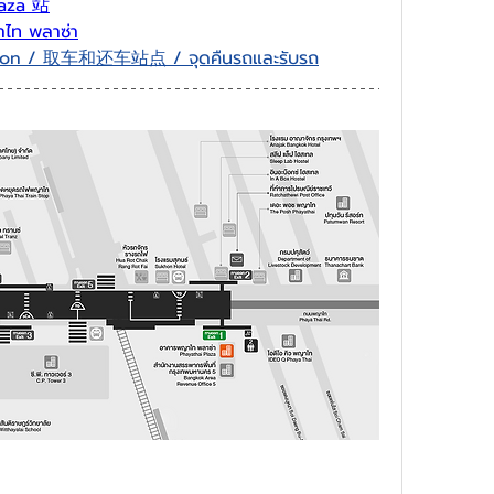
aza 站
าไท พลาซ่า
tion / 取车和还车站点 / จุดคืนรถและรับรถ