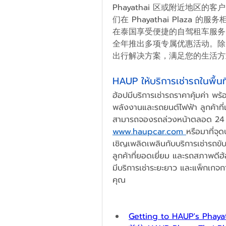
Phayathai 区或附近地区的
们在 Phayathai Plaza 的服
在泰国享受便捷的自驾租车服务
全年推出多项专属优惠活动。除
出行解决方案，满足您的生活方
HAUP ให้บริการเช่ารถในพื้
ฮ้อปมีบริการเช่ารถราคาคุ้มค่า พ
พลังงานและรถยนต์ไฟฟ้า ลูกค้าที
สามารถจองรถล่วงหน้าตลอด 24
www.haupcar.com
หรือมาที่จ
เชิญเพลิดเพลินกับบริการเช่ารถข
ลูกค้าที่ยอดเยี่ยม และรถสภาพดีฮ้
มีบริการเช่าระยะยาว และแพ็กเกจกา
คุณ
Getting to HAUP's Phayat