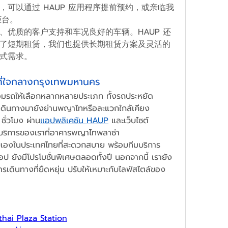
客户，可以通过 HAUP 应用程序提前预约，或亲临我
务柜台。
、优质的客户支持和车况良好的车辆。HAUP 还
了短期租赁，我们也提供长期租赁方案及灵活的
式需求。
นที่ใจกลางกรุงเทพมหานคร
ร้อมรถให้เลือกหลากหลายประเภท ทั้งรถประหยัด
่เดินทางมายังย่านพญาไทหรือละแวกใกล้เคียง 
 
ชั่วโมง ผ่าน
แอปพลิเคชัน HAUP
 และเว็บไซต์ 
ุดบริการของเราที่อาคารพญาไทพลาซ่า
ับเองในประเทศไทยที่สะดวกสบาย พร้อมทีมบริการ
อป ยังมีโปรโมชั่นพิเศษตลอดทั้งปี นอกจากนี้ เรายัง
รเดินทางที่ยืดหยุ่น ปรับให้เหมาะกับไลฟ์สไตล์ของ
hai Plaza Station