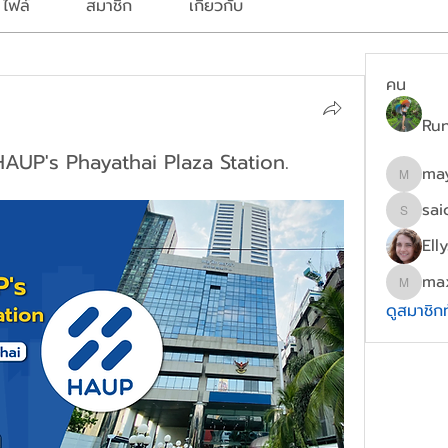
ไฟล์
สมาชิก
เกี่ยวกับ
คน
Ru
HAUP's Phayathai Plaza Station.
ma
mayydg
sai
saichon
Ell
ma
maxwel
ดูสมาชิก