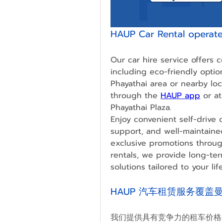
HAUP Car Rental operat
Our car hire service offers c
including eco-friendly option
Phayathai area or nearby loc
through the 
HAUP app
or at
Phayathai Plaza.
Enjoy convenient self-drive c
support, and well-maintained
exclusive promotions through
rentals, we provide long-term
solutions tailored to your life
HAUP 汽车租赁服务覆盖
我们提供具有竞争力的租车价格