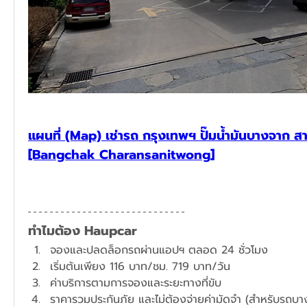
แผนที่ (Map) เช่ารถ กรุงเทพฯ ปั๊มน้ำมันบางจาก ส
[Bangchak Charansanitwong]
ทำไมต้อง Haupcar
จองและปลดล็อกรถผ่านแอปฯ ตลอด 24 ชั่วโมง
​เริ่มต้นเพียง 116 บาท/ชม. 719 บาท/วัน
ค่าบริการตามการจองและระยะทางที่ขับ
ราคารวมประกันภัย และไม่ต้องจ่ายค่ามัดจำ (สำหรับรถบางร