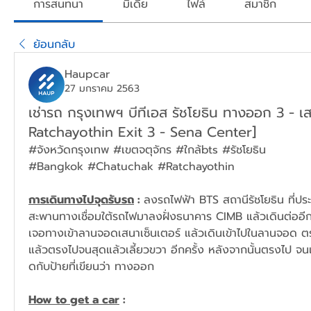
การสนทนา
มีเดีย
ไฟล์
สมาชิก
ย้อนกลับ
Haupcar
27 มกราคม 2563
เช่ารถ กรุงเทพฯ บีทีเอส รัชโยธิน ทางออก 3 - เ
Ratchayothin Exit 3 - Sena Center]
#จังหวัดกรุงเทพ #เขตจตุจักร #ใกล้bts #รัชโยธิน
#Bangkok #Chatuchak #Ratchayothin
การเดินทางไปจุดรับรถ
 : 
ลงรถไฟฟ้า BTS สถานีรัชโยธิน ที่ป
สะพานทางเชื่อมใต้รถไฟมาลงฝั่งธนาคาร CIMB แล้วเดินต่ออ
เจอทางเข้าลานจอดเสนาเซ็นเตอร์ แล้วเดินเข้าไปในลานจอด ตร
แล้วตรงไปจนสุดแล้วเลี้ยวขวา อีกครั้ง หลังจากนั้นตรงไป จ
ดกับป้ายที่เขียนว่า ทางออก
How to get a car
 :