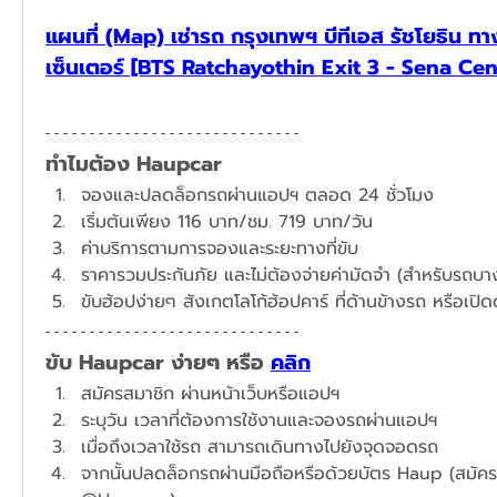
แผนที่ (Map) เช่ารถ กรุงเทพฯ บีทีเอส รัชโยธิน ท
เซ็นเตอร์ [BTS Ratchayothin Exit 3 - Sena Cen
ทำไมต้อง Haupcar
จองและปลดล็อกรถผ่านแอปฯ ตลอด 24 ชั่วโมง
​เริ่มต้นเพียง 116 บาท/ชม. 719 บาท/วัน
ค่าบริการตามการจองและระยะทางที่ขับ
ราคารวมประกันภัย และไม่ต้องจ่ายค่ามัดจำ (สำหรับรถบางร
ขับฮ้อปง่ายๆ สังเกตโลโก้ฮ้อปคาร์ ที่ด้านข้างรถ หรือเปิ
ขับ Haupcar ง่ายๆ หรือ 
คลิก
สมัครสมาชิก ผ่านหน้าเว็บหรือแอปฯ
ระบุวัน เวลาที่ต้องการใช้งานและจองรถผ่านแอปฯ​
เมื่อถึงเวลาใช้รถ สามารถเดินทางไปยังจุดจอดรถ
จากนั้นปลดล็อกรถผ่านมือถือหรือด้วยบัตร Haup (สมัครได้