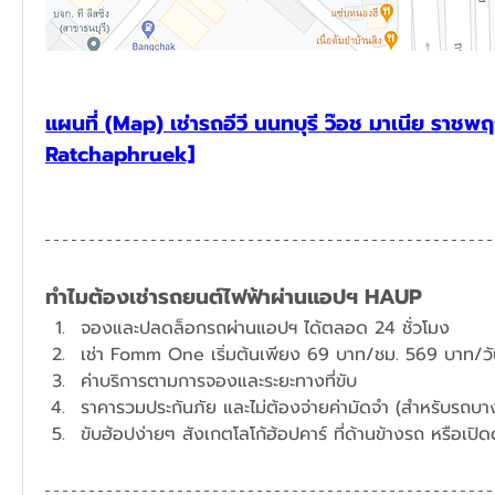
แผนที่ (Map) เช่ารถอีวี นนทบุรี ว๊อช มาเนีย ราช
Ratchaphruek]
ทำไมต้องเช่ารถยนต์ไฟฟ้าผ่านแอปฯ HAUP
จองและปลดล็อกรถผ่านแอปฯ ได้ตลอด 24 ชั่วโมง
​เช่า Fomm One เริ่มต้นเพียง 69 บาท/ชม. 569 บาท/ว
ค่าบริการตามการจองและระยะทางที่ขับ
ราคารวมประกันภัย และไม่ต้องจ่ายค่ามัดจำ (สำหรับรถบางร