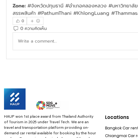
Zone: 
#จังหวัดปทุมธานี #อำเภอคลองหลวง #มหาวิทยาลัย
สรรพสินค้า #PathumThani #KhlongLuang #Thammas
0
0 ความคิดเห็น
Write a comment...
HAUP won 1st place award from Thailand Authority
Locations
of Tourism in 2025 under Travel Tech.
We are an
travel and transportation platform providing on-
Bangkok Car rent
demand car rental available for booking by the hour
Chiangmai Car re