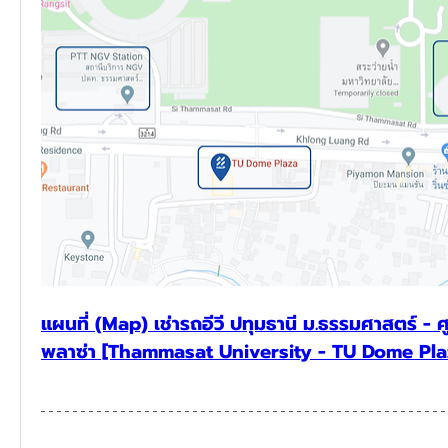
แผนที่ (Map) เช่ารถอีวี ปทุมธานี ม.ธรรมศาสตร์ - ศู
พลาซ่า [Thammasat University - TU Dome Pla