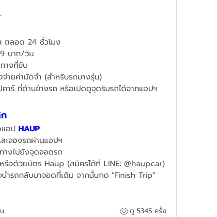
 ตลอด 24 ชั่วโมง
719 บาท/วัน
างที่ขับ
จ่ายค่ามัดจำ (สำหรับรถบางรุ่น)
คาร์ ที่ด้านข้างรถ หรือเปิดดูจุดรับรถได้จากแอปฯ  
ิก
ือแอป 
HAUP
นและจองรถผ่านแอปฯ​
ินทางไปยังจุดจอดรถ
หรือด้วยบัตร Haup (สมัครได้ที่ LINE: @haupcar)
็จนำรถกลับมาจอดที่เดิม จากนั้นกด "Finish Trip" 
็น
ดู 5345 ครั้ง