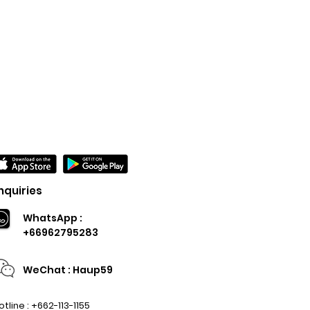
nquiries
WhatsApp :
+66962795283
WeChat : Haup59
otline : +662-113-1155