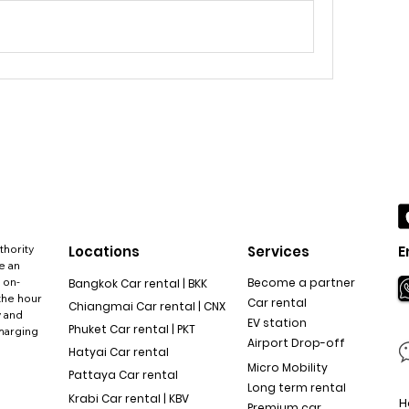
thority
Locations
Services
E
e an
 on-
Become a partner
Bangkok Car rental | BKK
the hour
Car rental
Chiangmai Car rental | CNX
y and
EV station
Phuket Car rental | PKT
charging
Airport Drop-off
Hatyai Car rental
Micro Mobility
Pattaya Car rental
Long term rental
Krabi Car rental | KBV
H
Premium car