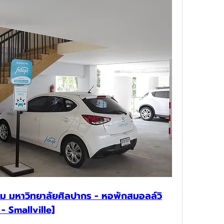
ม มหาวิทยาลัยศิลปากร - หอพักสมอลล์วิ
- Smallville]