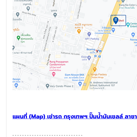
แผนที่ (Map) เช่ารถ กรุงเทพฯ ปั๊มน้ำมันเชลล์ ลาซ