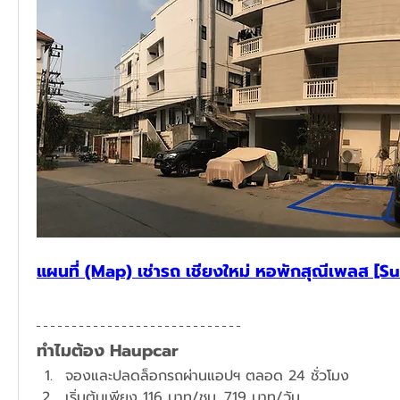
แผนที่ (Map) เช่ารถ เชียงใหม่ หอพักสุณีเพลส [S
ทำไมต้อง Haupcar
จองและปลดล็อกรถผ่านแอปฯ ตลอด 24 ชั่วโมง
​เริ่มต้นเพียง 116 บาท/ชม. 719 บาท/วัน