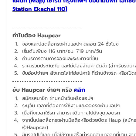
แผนที่ (Map) เช่ารถ กรุงเทพฯ ปั๊มน้ำมันพีที เอกชั
Station Ekachai 110]
ทำไมต้อง Haupcar
จองและปลดล็อกรถผ่านแอปฯ ตลอด 24 ชั่วโมง
​เริ่มต้นเพียง 116 บาท/ชม. 719 บาท/วัน
ค่าบริการตามการจองและระยะทางที่ขับ
ราคารวมประกันภัย และไม่ต้องจ่ายค่ามัดจำ (สำหรับรถบางร
ขับฮ้อปง่ายๆ สังเกตโลโก้ฮ้อปคาร์ ที่ด้านข้างรถ หรือเปิ
ขับ Haupcar ง่ายๆ หรือ 
คลิก
สมัครสมาชิก ผ่านหน้าเว็บหรือแอปฯ
ระบุวัน เวลาที่ต้องการใช้งานและจองรถผ่านแอปฯ​
เมื่อถึงเวลาใช้รถ สามารถเดินทางไปยังจุดจอดรถ
จากนั้นปลดล็อกรถผ่านมือถือหรือด้วยบัตร Haup (สมัครได้
@Haupcar)
ขับรถไปได้เลย เมื่อใช้งานเสร็จนำรถกลับมาจอดที่เดิม จาก