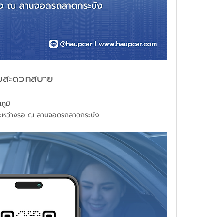
วามสะดวกสบาย
ภูมิ 
นระหว่างรอ ณ ลานจอดรถลาดกระบัง