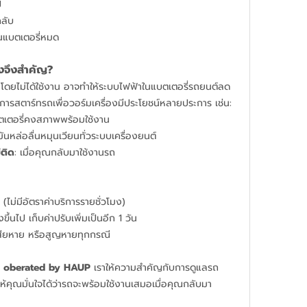
ป
กลับ
ันแบตเตอรี่หมด
องจึงสำคัญ?
านโดยไม่ได้ใช้งาน อาจทำให้ระบบไฟฟ้าในแบตเตอรี่รถยนต์ลด
 การสตาร์ทรถเพื่อวอร์มเครื่องมีประโยชน์หลายประการ เช่น:
บตเตอรี่คงสภาพพร้อมใช้งาน
ำมันหล่อลื่นหมุนเวียนทั่วระบบเครื่องยนต์
่ติด
: เมื่อคุณกลับมาใช้งานรถ
นไป (ไม่มีอัตราค่าบริการรายชั่วโมง)
ขึ้นไป เก็บค่าปรับเพิ่มเป็นอีก 1 วัน
เสียหาย หรือสูญหายทุกกรณี
b oberated by HAUP
 เราให้ความสำคัญกับการดูแลรถ
้คุณมั่นใจได้ว่ารถจะพร้อมใช้งานเสมอเมื่อคุณกลับมา