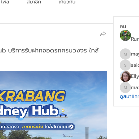
ไฟล์
สมาชิก
เกี่ยวกับ
คน
Ru
ub บริการรับฝากจอดรถครบวงจร ใกล้
ma
mayydg
sai
saichon
Ell
ma
maxwel
ดูสมาชิก