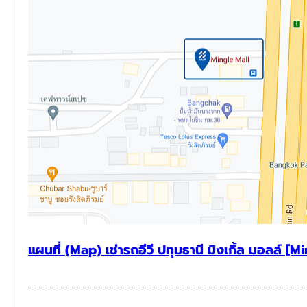
แผนที่ (Map) เช่ารถอีวี ปทุมธานี มิงเกิ้ล มอลล์ [M