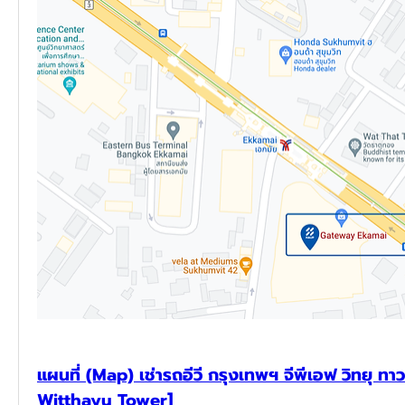
แผนที่ (Map) เช่ารถอีวี กรุงเทพฯ จีพีเอฟ วิทยุ ทาว
Witthayu Tower]