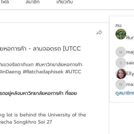
ไฟล์
สมาชิก
เกี่ยวกับ
คน
Ru
ลัยหอการค้า - ลานจอดรถ [UTCC
ma
mayydg
sai
แขวงรัชดาภิเษก #มหาวิทยาลัยหอการค้า 
saichon
#DinDaeng #
Ratchadaphisek #UTCC 
Ell
ma
maxwel
ดูสมาชิก
ถอยู่หลังมหาวิทยาลัยหอการค้า ที่ซอย
g lot is behind the University of the 
racha Songkhro Soi 27