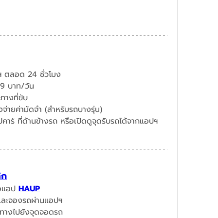
 ตลอด 24 ชั่วโมง
719 บาท/วัน
างที่ขับ
จ่ายค่ามัดจำ (สำหรับรถบางรุ่น)
คาร์ ที่ด้านข้างรถ หรือเปิดดูจุดรับรถได้จากแอปฯ  
ิก
ือแอป 
HAUP
นและจองรถผ่านแอปฯ​
ินทางไปยังจุดจอดรถ