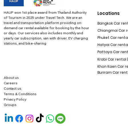
HAUP won 1st place award from Thailand Authority
Locations
of Tourism in 2025 under Travel Tech.
We are an
travel and transportation platform providing on-
Bangkok Car rent
demand car rental available for booking by the hour
Chiangmai Car re
or days. Our services also includes monthly and
Phuket Car rental
yearly car subscription, van with driver, EV charging
stations, and bike-sharing
Hatyai Car renta
Pattaya Car rent
Krabi Car rental 
Khon Kaen Car r
Buriram Car rent
About us
Careers
Contact us
Terms & Conditions
Privacy Policy
Groups