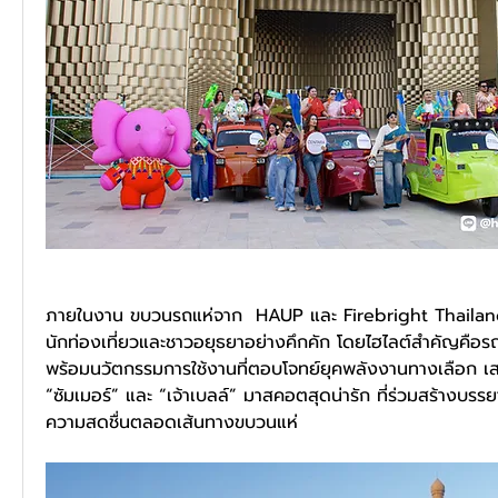
ภายในงาน ขบวนรถแห่จาก  HAUP และ Firebright Thailan
นักท่องเที่ยวและชาวอยุธยาอย่างคึกคัก โดยไฮไลต์สำคัญคือรถกร
พร้อมนวัตกรรมการใช้งานที่ตอบโจทย์ยุคพลังงานทางเลือก เส
“ซัมเมอร์” และ “เจ้าเบลล์” มาสคอตสุดน่ารัก ที่ร่วมสร้างบร
ความสดชื่นตลอดเส้นทางขบวนแห่