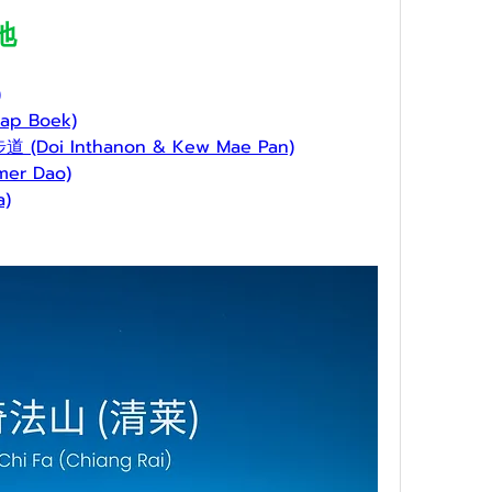
地
)
p Boek)
Doi Inthanon & Kew Mae Pan)
er Dao)
a)