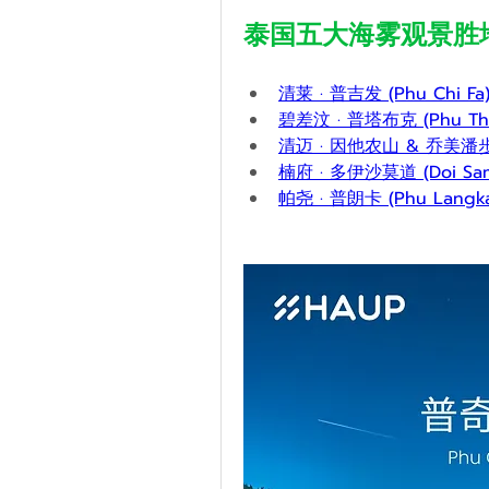
泰国五大海雾观景胜
清莱 · 普吉发 (Phu Chi Fa
碧差汶 · 普塔布克 (Phu Tha
清迈 · 因他农山 & 乔美潘步道 (
楠府 · 多伊沙莫道 (Doi Sam
帕尧 · 普朗卡 (Phu Langk