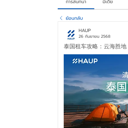
การสนทนา
มีเดีย
ย้อนกลับ
HAUP
26 กันยายน 2568
泰国租车攻略：云海胜地 ·