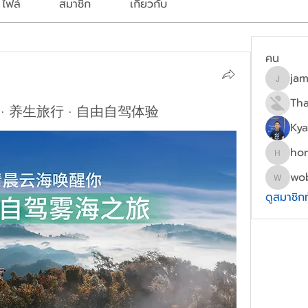
ไฟล์
สมาชิก
เกี่ยวกับ
คน
ja
jamies
 养生旅行 · 自由自驾体验
Kya
hor
horec61
wo
wobaga
ดูสมาชิก