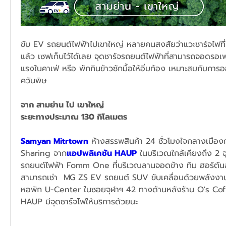
ขับ EV รถยนต์ไฟฟ้าไปเขาใหญ่ หลายคนสงสัยว่าแวะชาร์จไฟที่ไ
แล้ว เซฟเก็บไว้ได้เลย จุดชาร์จรถยนต์ไฟฟ้าที่สามารถจอดรอเพ
แรงในคาเฟ่ หรือ พักกินข้าวซักมื้อให้อิ่มท้อง เหมาะสมกับการ
ควันพิษ
จาก สามย่าน ไป เขาใหญ่ 
ระยะทางประมาณ 130 กิโลเมตร  
Samyan Mitrtown
 ห้างสรรพสินค้า 24 ชั่วโมงใจกลางเมือง
Sharing จาก
แอปพลิเคชัน HAUP
ในบริเวณใกล้เคียงถึง 2 จ
รถยนต์ไฟฟ้า Fomm One ที่บริเวณ
ลานจอดข้าง ทิม ฮอร์ตัน
สามารถเช่า  MG ZS EV รถยนต์ SUV ขับเคลื่อนด้วยพลังงาน
หอพัก U-Center ในซอยจุฬาฯ 42
 ทางด้านหลังร้าน O's Cof
HAUP มีจุดชาร์จไฟให้บริการด้วยนะ