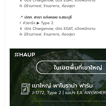
	📱 บัตร Chargenow, บัตร EGAT, แจ้งพนักงาน
	☕ มีร้านกาแฟ, ร้านอาหาร, ห้องสุขา
📍 
ปตท. สาขา แก่งคอย จ.สระบุรี 
	⚡ หัวชาร์จ ▶ Type 2 
	📱 บัตร Chargenow, บัตร EGAT, แจ้งพนักงาน
	☕ มีร้านกาแฟ, ร้านอาหาร, ห้องสุขา