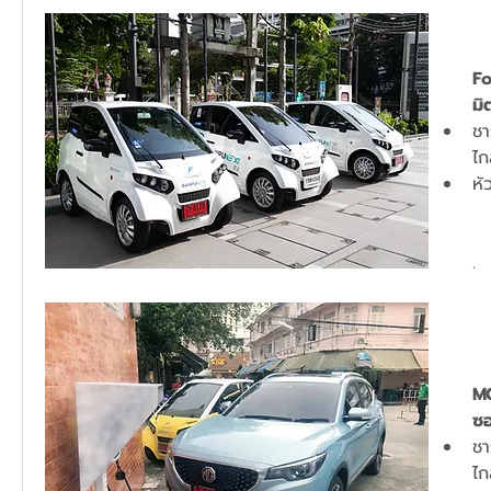
F
มิ
ชา
หั
.
M
ซอ
ชา
ไก