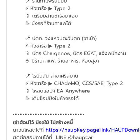
	📍 ร้านกาแฟรสนิยม 
	⚡ หัวชาร์จ ▶ Type 2 
	📱 เตรียมสายชาร์จมาเอง 
	☕ นั่งรอที่ร้านกาแฟได้
	📍 ปตท. วงแหวนตะวันตก (ขาเข้า)
	⚡ หัวชาร์จ ▶ Type 2
	📱 บัตร Chargenow, บัตร EGAT, แจ้งพนักงาน
	☕ มีร้านกาแฟ, ร้านอาหาร, ห้องสุขา
	📍 โรบินสัน สาขาศรีสมาน
	⚡ หัวชาร์จ ▶ CHAdeMO, CCS/SAE, Type 2
	📱 โหลดแอปฯ EA Anywhere 
	☕ เดินช็อปปิ้งในห้างรอได้
เช่าฮ้อปไว้ มีรถใช้ ไม่สร้างหนี้ 
ดาวน์โหลดได้ที่ 
https://haupkey.page.link/HAUPDown
ติดต่อสอบถามได้ที่  LINE @haupcar