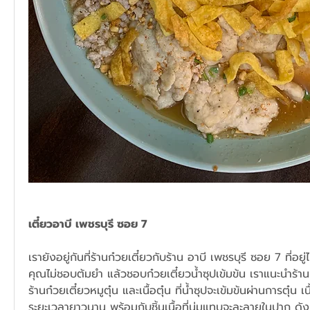
เตี๋ยวอาบี เพชรบุรี ซอย 7
เรายังอยู่กันที่ร้านก๋วยเตี๋ยวกับร้าน อาบี เพชรบุรี ซอย 7 ที่อยู
คุณไม่ชอบต้มยำ แล้วชอบก๋วยเตี๋ยวน้ำซุปเข้มข้น เราแนะนำร้านนี
ร้านก๋วยเตี๋ยวหมูตุ๋น และเนื้อตุ๋น ที่น้ำซุปจะเข้มข้นผ่านการตุ๋น เน
ระยะเวลายาวนาน พร้อมกับชิ้นเนื้อที่นุ่มแทบจะละลายในปาก ดังนั้