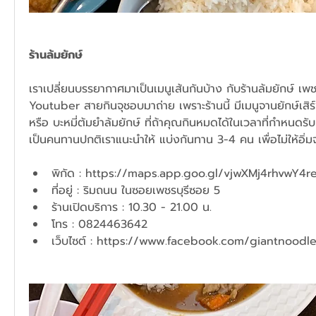
ร้านล้ม​ยักษ์​
เราเปลี่ยนบรรยากาศมาเป็นเมนูเส้นกันบ้าง กับร้านล้มยักษ์ เพชรบ
Youtuber สายกินจุชอบมาถ่าย เพราะร้านนี้ มีเมนูจานยักษ์เสิร์ฟ
หรือ บะหมี่ต้มยำล้มยักษ์ ที่ถ้าคุณกินหมดได้ในเวลาที่กำหนดรั
เป็นคนทานปกติเราแนะนำให้ แบ่งกันทาน 3-4 คน เพื่อไม่ให้อิ่ม
พิกัด : 
https://maps.app.goo.gl/vjwXMj4rhvwY4r
ที่อยู่ : ริมถนน ในซอยเพชรบุรีซอย 5 
ร้านเปิดบริการ : 10.30 - 21.00 น.
โทร : 0824463642
เว็บไซต์ : 
https://www.facebook.com/giantnoodl