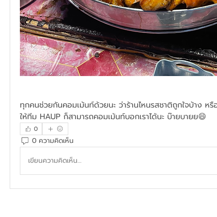
ทุกคนช่วยกันคอมเม้นท์ด้วยนะ ว่าร้านไหนรสชาติถูกใจบ้าง หร
ให้ทีม HAUP ก็สามารถคอมเม้นท์บอกเราได้นะ บ๊ายบายย😄
0
0 ความคิดเห็น
เขียนความคิดเห็น…