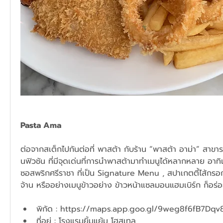
Pasta Ama
ต่อจากสเต็กไปกันต่อที่ พาสต้า กับร้าน “พาสต้า อาม่า” สาขาร
นฟิวชัน ที่มีจุดเด่นที่การนำพาสต้ามาทำเมนูได้หลากหลาย อาทิ
ซอสพริกศรีราชา ที่เป็น Signature Menu , สปาเกตตี้ไส้กรอก
จ้าน หรืออย่างเมนูข้าวอย่าง ข้าวหน้าแซลมอนแฮมเบิร์ก ก็อร่
พิกัด : 
https://maps.app.goo.gl/9weg8f6fB7Dqv
ที่อยู่ : โรงแรมยิ้มแย้ม โฮสเทล