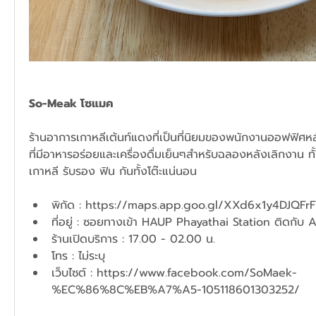
So-Meak โซแมค
ร้านอาการเกาหลีเต้นท์แดงที่เป็นที่นิยมของพนักงานออฟฟิศหล
ที่มีอาหารอร่อยและเครื่องดื่มเย็นๆสำหรับฉลองหลังเลิกงาน 
เกาหลี รับรอง ฟิน กันทั้งโต๊ะแน่นอน 
พิกัด : 
https://maps.app.goo.gl/XXd6x1y4DJQFr
ที่อยู่ : ซอยทางเข้า HAUP Phayathai Station ติดกับ
ร้านเปิดบริการ : 17.00 - 02.00 น.
โทร : ไม่ระบุ
เว็บไซต์ : 
https://www.facebook.com/SoMaek-
%EC%86%8C%EB%A7%A5-105118601303252/