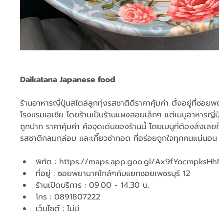
Daikatana Japanese food 
ร้านอาหารญี่ปุ่นสไตล์ลูกทุ่งรสชาติดีราคาคุ้มค่า ตั้งอยู่ที่ซ
โรงแรมเอเชีย โดยร้านเป็นร้านแผงลอยเล็กๆ แต่เมนูอาหารญี่
ถูกปาก ราคาคุ้มค่า คือจุดเด่นของร้านนี้ โดยเมนูที่ต้องสั่งเลยก็
รสชาติกลมกล่อม และเกี๊ยวซ่าทอด ที่อร่อยถูกใจทุกคนแน่นอน
พิกัด : 
https://maps.app.goo.gl/Ax9fYocmpksH
ที่อยู่ : ซอยพยานาคใกล้ๆกับแยกซอยเพชรบุรี 12 
ร้านเปิดบริการ : 09.00 - 14.30 น.
โทร : 0891807222
เว็บไซต์ : ไม่มี