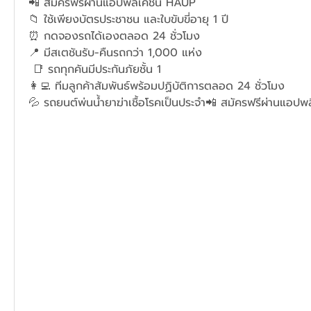
📲 สมัครฟรีผ่านแอปพลิเคชัน HAUP
📁 ใช้เพียงบัตรประชาชน และใบขับขี่อายุ 1 ปี
⏰ กดจองรถได้เองตลอด 24 ชั่วโมง
📍 มีสเตชันรับ-คืนรถกว่า 1,000 แห่ง
 📑 รถทุกคันมีประกันภัยชั้น 1
👩‍💻 ทีมลูกค้าสัมพันธ์พร้อมปฏิบัติการตลอด 24 ชั่วโมง
💦 รถยนต์พ่นน้ำยาฆ่าเชื้อโรคเป็นประจำ📲 สมัครฟรีผ่านแอป