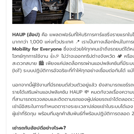
HAUP (ฮ้อป)
 คือ แพลตฟอร์มที่ให้บริการคาร์แชริ่งรายแรกในไ
มากกว่า 1,000 แห่งทั่วประเทศ 📍 เราเป็นทางเลือกใหม่ในกา
Mobility for Everyone 
ซึ่งจะช่วยให้ทุกคนเข้าถึงรถยนต์ไ
โจทย์ทุกการใช้งาน 👍🎉 ไม่ว่าจะออกทริปต่างจังหวัด 🏕 หรือ
สะดวกสบาย 🏙 เพียงแค่ปลดล็อกรถผ่านแอปพลิเคชันที่มีระบ
(IoT) ระบบปฏิบัติการอัจฉริยะที่ทำให้ทุกอย่างเชื่อมต่อกันได้ แม
นอกจากนี้ผู้ใช้งานที่มีรถยนต์ส่วนตัวอยู่แล้ว ยังสามารถแชร์รถ
รายได้เสริมผ่านแอปพลิเคชัน HAUP 💸 หมดกังวลเรื่องความ
ที่สามารถตรวจสอบและติดตามรถของผู้ปล่อยรถเช่าได้ตลอดเวล
เช่ามีอิสระในการกำหนดตารางระยะเวลาปล่อยเช่าในระบบได้เอง 
ผู้เช่าที่รัดกุม พร้อมทีมลูกค้าสัมพันธ์ที่พร้อมปฏิบัติการตลอด
เช่ารถกับฮ้อปดีอย่างไร🚗❓