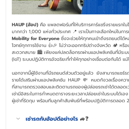
HAUP (ฮ้อป)
 คือ แพลตฟอร์มที่ให้บริการคาร์แชริ่งรายแรกในไ
มากกว่า 1,000 แห่งทั่วประเทศ 📍 เราเป็นทางเลือกใหม่ในกา
Mobility for Everyone 
ซึ่งจะช่วยให้ทุกคนเข้าถึงรถยนต์ไ
โจทย์ทุกการใช้งาน 👍🎉 ไม่ว่าจะออกทริปต่างจังหวัด 🏕 หรือ
สะดวกสบาย 🏙 เพียงแค่ปลดล็อกรถผ่านแอปพลิเคชันที่มีระบ
(IoT) ระบบปฏิบัติการอัจฉริยะที่ทำให้ทุกอย่างเชื่อมต่อกันได้ แม
นอกจากนี้ผู้ใช้งานที่มีรถยนต์ส่วนตัวอยู่แล้ว ยังสามารถแชร์ร
รายได้เสริมผ่านแอปพลิเคชัน HAUP 💸 หมดกังวลเรื่องควา
ที่สามารถตรวจสอบและติดตามรถของผู้ปล่อยรถเช่าได้ตลอดเว
เช่ามีอิสระในการกำหนดตารางระยะเวลาปล่อยเช่าในระบบได้เอง
ผู้เช่าที่รัดกุม พร้อมทีมลูกค้าสัมพันธ์ที่พร้อมปฏิบัติการตลอด
เช่ารถกับฮ้อปดีอย่างไร 
🚙❓