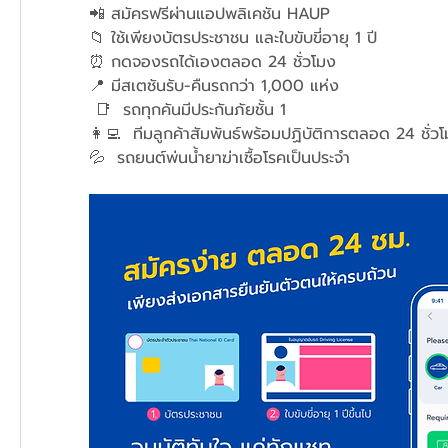
📲
 สมัครฟรีผ่านแอปพลิเคชัน HAUP  
📁 ใช้เพียงบัตรประชาชน และใบขับขี่อายุ 1 ปี 
⏰ กดจองรถได้เองตลอด 24 ชั่วโมง   
📍 มีสเตชันรับ-คืนรถกว่า 1,000 แห่ง 
 📑  รถทุกคันมีประกันภัยชั้น 1    
👩‍💻  ทีมลูกค้าสัมพันธ์พร้อมปฏิบัติการตลอด 24 ชั่ว
💦  รถยนต์พ่นน้ำยาฆ่าเชื้อโรคเป็นประจำ