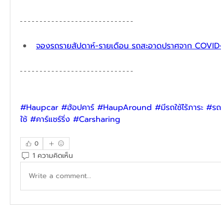
จองรถรายสัปดาห์-รายเดือน รถสะอาดปราศจาก COVID
#Haupcar
#ฮ้อปคาร์
#HaupAround
#มีรถใช้ไร้ภาระ
#รถเ
ใช้
#คาร์แชร์ริ่ง
#Carsharing
0
1 ความคิดเห็น
Write a comment...