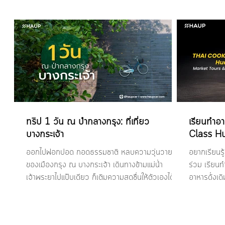
หนาว การสำรวจเมือง หรือการเดินทางกับครอบครัว
Kanchana
เลือกข้อเสนอที่ดีที่สุดสำหรับการเดินทางครั้งต่อไปของ
easily wi
คุณได้เลย
ทริป 1 วัน ณ ป่ากลางกรุง: ที่เที่ยว
เรียนทำอ
บางกระเจ้า
Class H
ออกไปฟอกปอด กอดธรรมชาติ หลบความวุ่นวาย
อยากเรียนรู้
ของเมืองกรุง ณ บางกระเจ้า เดินทางข้ามแม่น้ำ
ร่วม เรียน
เจ้าพระยาไปแป๊บเดียว ก็เติมความสดชื่นให้ตัวเองได้
อาหารดั้งเด
แล้ว...
ประกาศนียบ