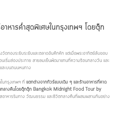
ร์อาหารค่ำสุดพิเศษในกรุงเทพฯ โดยตุ๊ก
งวัดทองระยิบระยับและตลาดอันคึกคัก แต่เมื่อพระอาทิตย์ลับขอบ
สงนีออนเริ่มส่องประกาย สายลมเย็นพัดมาแทนที่ความร้อนกลางวัน และ
ครัวและบนถนนหนทาง
นกรุงเทพฯ ที่ 
แตกต่างจากทัวร์แบบเดิม ๆ และร้านอาหารที่คาด
กลางคืนโดยตุ๊กตุ๊ก 
Bangkok Midnight Food Tour by 
ัสอาหารริมทาง วัฒนธรรม และชีวิตกลางคืนที่ผสมผสานกันอย่าง