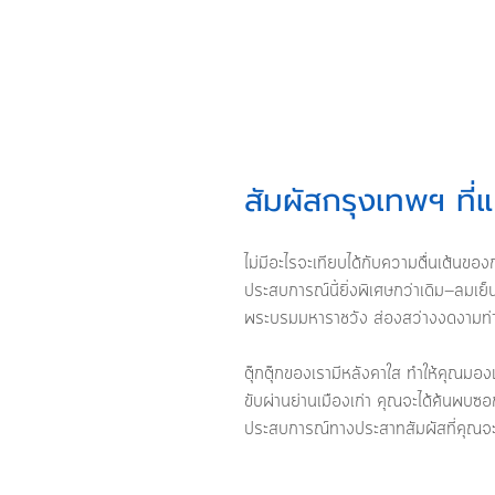
สัมผัสกรุงเทพฯ ที่แท
ไม่มีอะไรจะเทียบได้กับความตื่นเต้นของ
ประสบการณ์นี้ยิ่งพิเศษกว่าเดิม—ลมเย
พระบรมมหาราชวัง ส่องสว่างงดงามท่
ตุ๊กตุ๊กของเรามีหลังคาใส ทำให้คุณมอง
ขับผ่านย่านเมืองเก่า คุณจะได้ค้นพบซอกซ
ประสบการณ์ทางประสาทสัมผัสที่คุณจะได้