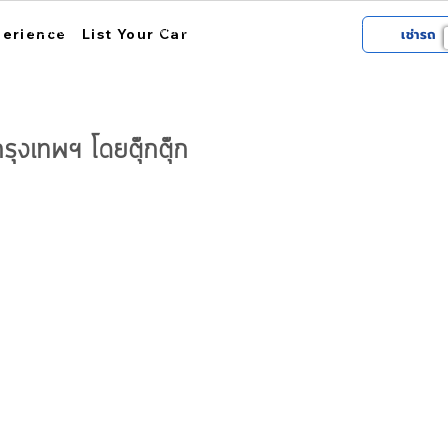
การใช้งาน
สถานที่รับรถ
เกี่ยวกับฮ้อป
perience
List Your Car
เช่ารถ
รุงเทพฯ โดยตุ๊กตุ๊ก