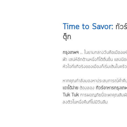
Time to Savor: 
ทัว
ตุ๊ก
กรุงเทพฯ
 … ในยามกลางวันคือเมืองแห่
ฟ้า เสน่ห์อีกด้านหนึ่งก็ได้ตื่นขึ้น แ
หัวใจที่แท้จริงของเมืองก็เริ่มเต้นใน
หากคุณกำลังมองหาประสบการณ์ค่ำคืนใ
เดาได้ง่าย
 ต้องลอง 
ทัวร์อาหารกรุงเทพ
Tuk Tuk
 การผจญภัยนี้จะพาคุณสัมผ
ลงตัวในหนึ่งคืนที่ไม่มีวันลืม