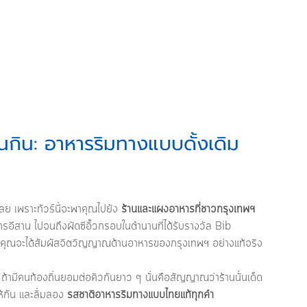
ิ่นกิน: อาหารริมทางแบบดั้งเดิม
ลย เพราะทัวร์นี้จะพาคุณไปยัง 
ร้านและแผงอาหารที่ชาวกรุงเทพฯ 
ารอีสาน ไปจนถึงผัดซีอิ๊วกรอบในตำนานที่ได้รับรางวัล Bib 
จะได้สัมผัสจิตวิญญาณด้านอาหารของกรุงเทพฯ อย่างแท้จริง
ถ้ามีคนท้องถิ่นยอมต่อคิวกันยาว ๆ นั่นคือสัญญาณว่าร้านนั้นเด็ด
ห้กัน และลิ้มลอง 
รสชาติอาหารริมทางแบบไทยแท้ทุกคำ