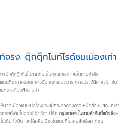
้จริง: ตุ๊กตุ๊กไนท์ไรด์ชมเมืองเก่า
การนั่งตุ๊กตุ๊กซิ่งไปตามถนนในกรุงเทพฯ และในยามค่ำคืน 
็นแทนที่อากาศร้อนกลางวัน และแลนด์มาร์กทางประวัติศาสตร์ เช่น 
ามกลางท้องฟ้ายามค่ำ
เห็นวิวเมืองแบบเปิดโล่งและแม้กระทั่งดวงดาวเหนือศีรษะ ขณะที่เรา
อยที่เต็มไปด้วยชีวิตชีวา นี่คือ 
กรุงเทพฯ ในยามค่ำคืนที่แท้จริง
—
เห็น ได้ยิน และได้กลิ่นเมืองในแบบที่ไม่เคยสัมผัสมาก่อน