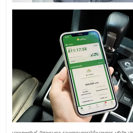
นายเทพพันธ์ อัศวะธนกุล รองกรรมการผู้อำนวยการ บริษัท ประ