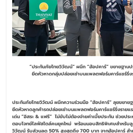
“ประกันภัยไทยวิวัฒน์” ผนึก “ฮ้อปคาร์” ขยายฐานป
ยึดหัวหาดกลุ่มปล่อยเช่าบนแพลตฟอร์มคาร์แชร์ริ่
ประกันภัยไทยวิวัฒน์ ผนึกความร่วมมือ “ฮ้อปคาร์” ลุยขยายฐ
ยึดหัวหาดลูกค้ารถปล่อยเช่าบนแพลตฟอร์มคาร์แชร์ริ่งรายแ
เด่น “อิสระ & แฟร์”  ไม่ขับไม่ต้องจ่ายค่าเบี้ยประกัน ช่วยปร
ตอบโจทย์ไลฟ์สไตล์คนยุคใหม่  พร้อมมอบสิทธิพิเศษสำหรับลู
วิวัฒน์ รับส่วนลด 50% สูงสุดถึง 700 บาท จากฮ้อปคาร์ สำห