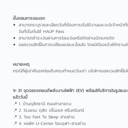
ขั้นตอนการจองรถ
สามารถระบุรายละเอียดวันที่ต้องการเริ่มใช้งานและจะมีเจ้าหน้าที่ต
วันที่เริ่มต้นใช้ HAUP Pass
สามารถชำระเงินผ่านการโอนเงินหรือตัดผ่านบัตรเครดิต
ขอสงวนสิทธิ์ในการเปลี่ยนแปลงเงื่อนไข โดยมิต้องแจ้งให้ทราบล
หมายเหตุ
กรณีที่ผู้เช่าคืนรถก่อนถึงครบกำหนดวันเช่า บริษัทฯขอสงวนสิทธิ์ไม่
✨ 31 จุดจอดรถยนต์พลังงานไฟฟ้า (EV) พร้อมให้บริการในรูปแบ
แล้ววันนี้
📍 1. บ้านดุสิตธานี ถนนศาลาแดง
📍 2. โรงแรม ดุสิต ปริ้นเซส ศรีนครินทร์
📍 3. Too Fast To Sleep สามย่าน
📍 4. หอพัก U-Center โซนจุฬา-สามย่าน