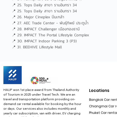
📍 25. Tops Daily สาขา รามอินทรา 34
📍 25. Tops Daily สาขา รามอินทรา 34
📍 26. Major Cineplex ปิ่นเกล้า
📍 27. AEC Trade Center - พันธุ์ทิพย์ ประตูน้ำ
📍 28. IMPACT Challenger เมืองทองธานี
📍 29. IMPACT The Portal Lifestyle Complex
📍 30. IMPACT Indoor Parking 3 (P3)
📍 31. BEEHIVE Lifestyle Mall
HAUP won 1st place award from Thailand Authority
Locations
of Tourism in 2025 under Travel Tech.
We are an
travel and transportation platform providing on-
Bangkok Car rent
demand car rental available for booking by the hour
Chiangmai Car re
or days. Our services also includes monthly and
Phuket Car rental
yearly car subscription, van with driver, EV charging