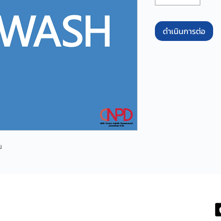
ดำเนินการต่อ
น