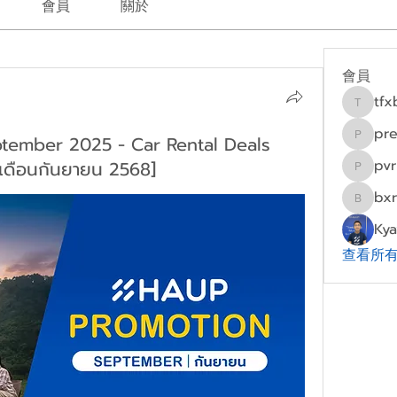
會員
關於
會員
tf
tfxb4j8
pre
tember 2025 - Car Rental Deals
prepare
pv
เดือนกันยายน 2568]
pvrbca
bxr
bxrui83
Kya
查看所有