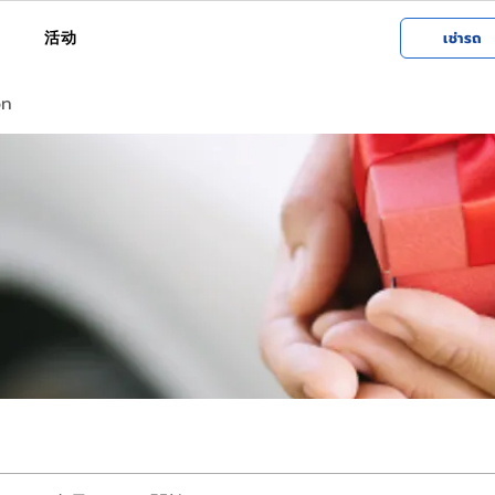
活动
เช่ารถ
on