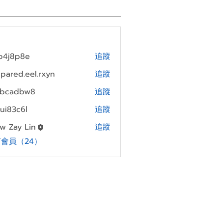
xb4j8p8e
追蹤
p8e
pared.eel.rxyn
追蹤
d.eel.rxyn
rbcadbw8
追蹤
dbw8
ui83c6l
追蹤
c6l
w Zay Lin
追蹤
會員（24）