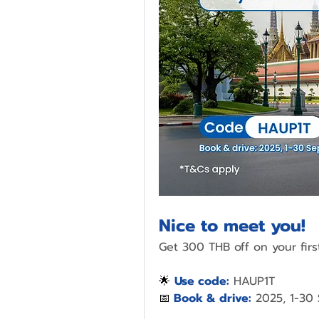
Nice to meet you!
Get 300 THB off on your firs
🌟 
Use code:
HAUP1T
📅
 Book & drive:
2025, 1-30