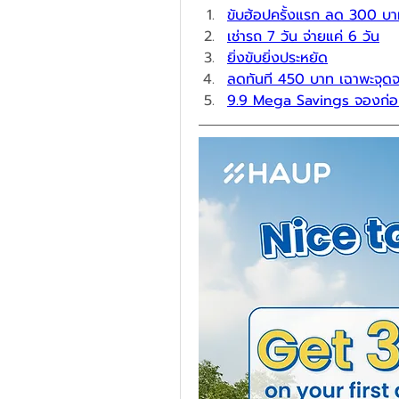
ขับฮ้อปครั้งแรก
 ลด 300 บา
เช่ารถ 7 วัน จ่ายแค่ 6 วัน
ยิ่งขับยิ่งประหยัด
ลดทันที 450 บาท
 เฉาพะจุด
9.9 Mega Savings
จองก่อน