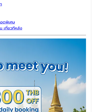
ท
จอดพิเศษ
 เที่ยวทีหลัง