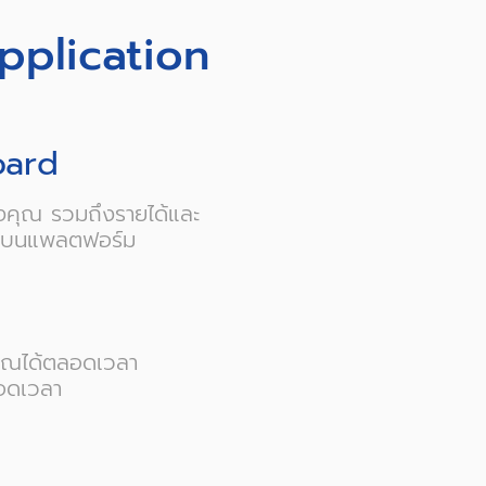
pplication
oard
งคุณ รวมถึงรายได้และ
ช่าบนแพลตฟอร์ม
ุณได้ตลอดเวลา
อดเวลา