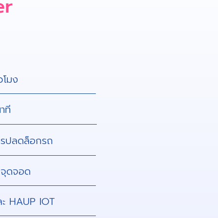
er
่วโมง
าที
นการปลดล็อกรถ
ตชันจุดจอด
ละ HAUP IOT