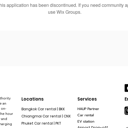
his application has been discontinued. If you need community 
use Wix Groups.
thority
Locations
Services
E
e an
 on-
HAUP Partner
Bangkok Car rental | BKK
the hour
Car rental
Chiangmai Car rental | CNX
y and
EV station
Phuket Car rental | PKT
charging
Airport Drop-off