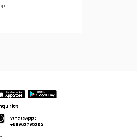
app
nquiries
WhatsApp :
+66962795283