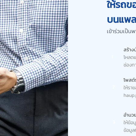
ให้รถข
บนแพล
เข้าร่วมเป็นพ
สร้างบ
1
โหลดแอ
ช่องทา
โพสต
2
ให้รา
haup.
อำนวย
3
ให้ข้อ
ข้อมูล