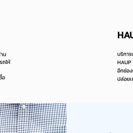
HAU
บริการ
่าน
รถให้
HAUP ใ
อีกช่อง
ื้อ
ปล่อยเช