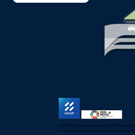
HAUP won 1st place award from Thailand Au
of Tourism in 2025 under Travel Tech.
We ar