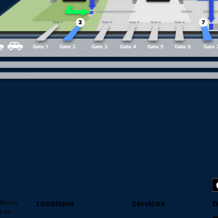
thority
Locations
Services
E
e an