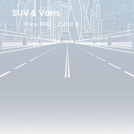
SUV & Vans
Price 900 - 2,200 ฿
See more