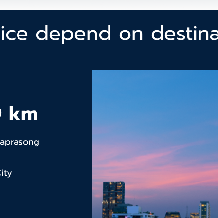
ice depend on destina
9 km
haprasong
ity