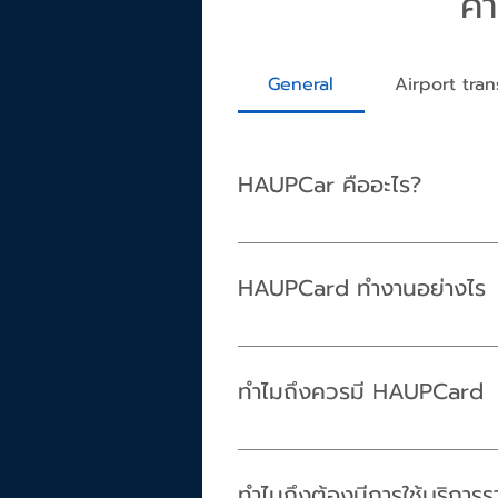
คำ
General
Airport tran
HAUPCar คืออะไร?
HAUPCar คือระบบคาร์แชร์ริ่งที่ให
24 ชั่วโมง เพื่อความสะดวกในการ
HAUPCard ทำงานอย่างไร
การนำเทคโนโลยี Carsharing Techn
เพียงแค่ 3 ขั้นตอนเป็นสมาชิก จอ
ทำไมถึงควรมี HAUPCard
ในกรณีที่แบตมือถือหมด ลูกค้าส
เป็นอีกหนึ่งวิธีทำทำให้ทุกคนสบายใจย
ทำไมถึงต้องมีการใช้บริการ