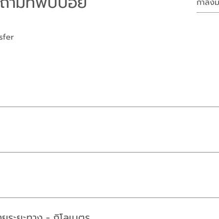
ถามที่พบบ่อย
sfer
้บริการเช่ารถรายชั่วโมงและปลดล็อครถผ่านสมาร์ทโฟน ผู้ใช้งานสามาร
เช่ารถและลดมลภาวะ
ology ขั้นสูงมาพัฒนาการให้บริการ ทำให้ทุกคนสามารถเช่ารถได้ผ่า
งรถ ปลดล็อครถ รถทุกคันใช้ระบบ Push Start or Twist Start หมดห
ามารถนำบัตร HAUPCard ไปแตะตรงจุด scan บริเวณกระจกรถและเข้า
ิ่งขึ้นในการใช้รถ
รายระยะทาง - กิโลเมตร