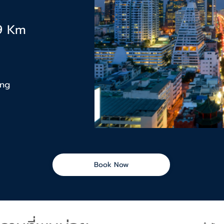
59 Km
t
ang
Book Now