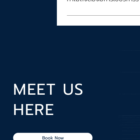
เนื่องจากรถ HAUPCar นั้นเป็นรถที่ร
รวมค่าน้ำมันและประกันภัยชั้น1 การเ
บริการรถคาร์แชร์ริ่งเป็นรถที่แบ่งปั
นอกจากจะสะดวกแล้ว เหนือสิ่งอื่นใ
MEET US
HERE
Book Now