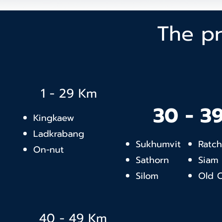
The pr
1 - 29 Km
30 - 3
Kingkaew
Ladkrabang
Sukhumvit
Ratc
On-nut
Sathorn
Siam
Silom
Old C
40 - 49 Km