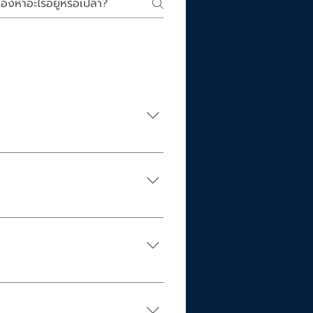
ถเช่ารถใช้เสมือนรถส่วนตัวได้ตลอด
นแอปพลิเคชั่นบนมือถือได้ง่ายๆ
่วงเรื่องลืมกุญแจ
รถได้เสมือนกุญแจรถอีกหนึ่งดอก