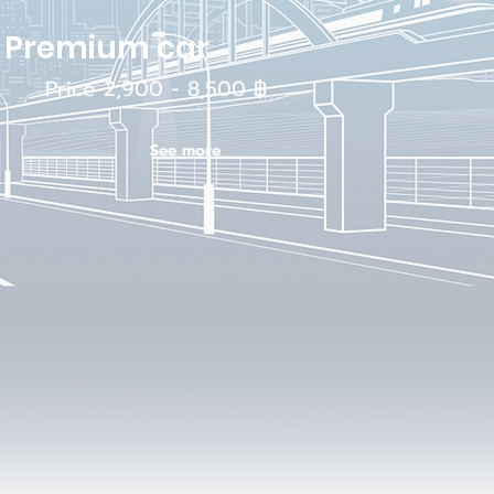
Premium car
Price 2,900 - 8,500 ฿
See more